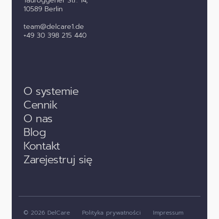
Tauroggener Str. 14,
10589 Berlin
team@delcare1.de
+49 30 398 215 440
O systemie
Cennik
O nas
Blog
Kontakt
Zarejestruj się
© 2026 DelCare
Polityka prywatności
Impressum