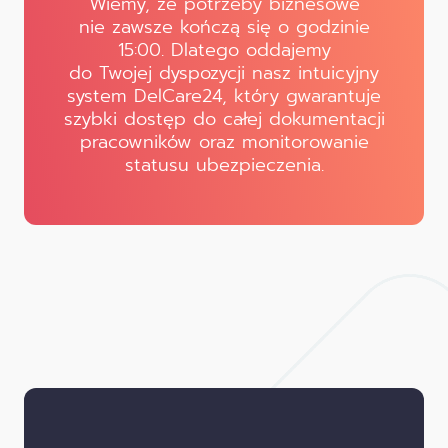
Wiemy, że potrzeby biznesowe
nie zawsze kończą się o godzinie
15:00. Dlatego oddajemy
do Twojej dyspozycji nasz intuicyjny
system DelCare24, który gwarantuje
szybki dostęp do całej dokumentacji
pracowników oraz monitorowanie
statusu ubezpieczenia.