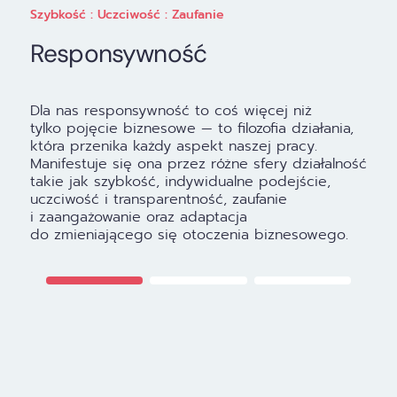
Szybkość : Uczciwość : Zaufanie
F
Responsywność
Dla nas responsywność to coś więcej niż
T
tylko pojęcie biznesowe — to filozofia działania,
t
która przenika każdy aspekt naszej pracy.
k
Manifestuje się ona przez różne sfery działalność
p
takie jak szybkość, indywidualne podejście,
s
uczciwość i transparentność, zaufanie
f
i zaangażowanie oraz adaptacja
o
do zmieniającego się otoczenia biznesowego.